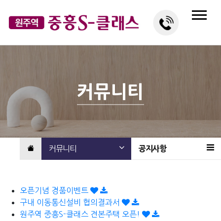
커뮤니티
커뮤니티
공지사항
오픈기념 경품이벤트
구내 이동통신설비 협의결과서
원주역 중흥S-클래스 견본주택 오픈!