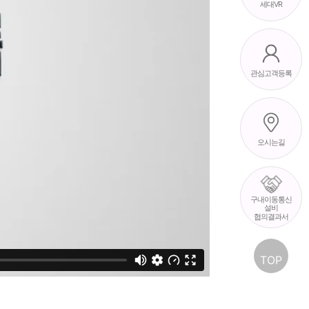
세대VR
관심고객등록
오시는길
구내이동통신
설비
협의결과서
TOP