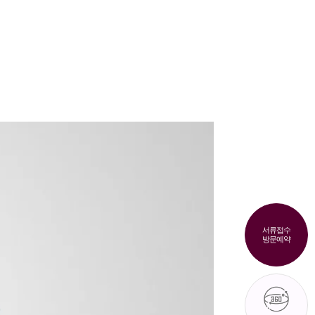
7
내
인테리어
커뮤니티
문의 033)
서류접수
방문예약