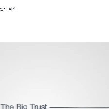
브랜드 파워
·단지 소개
분양안내
프리미엄
평면안